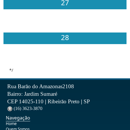
27
28
*/
Rua Barão do Amazonas2108
Bairro: Jardim Sumaré
CEP 14025-110
|
Ribeirão Preto
|
SP
(16) 3623-3870
Navegação
Home
Quem Somos