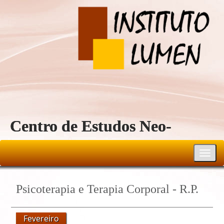
Centro de Estudos Neo-
Reichiano
Toggl
navig
Psicoterapia e Terapia Corporal - R.P.
16-mostra-calendario/Cal
Fevereiro