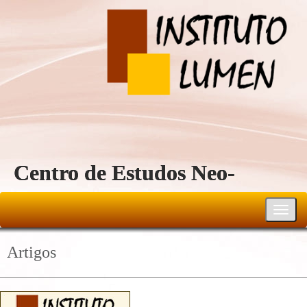
Centro de Estudos Neo-
Reichiano
Toggl
navig
Artigos
23-menu-mostra-noticia/Not