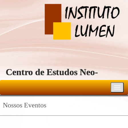
Centro de Estudos Neo-
Reichiano
Toggl
navig
Nossos Eventos
9-menu-evento/Ev
9-menu-evento/Ev