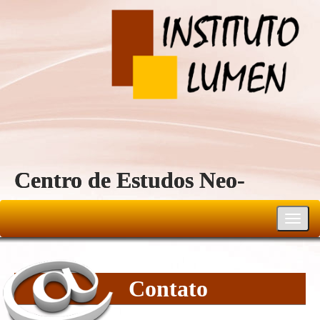
Centro de Estudos Neo-
Reichiano
Toggl
navig
Contato
01-contato-home/Ass