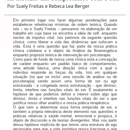
Por Suely Freitas e Rebeca Lea Berger
moduloM1-noticia/Not
Em primeiro lugar vou fazer algumas ponderações para
estabelecer referências mínimas de ordem teórica. Quando
nós – eu e Suely Freitas – pensamos na elaboração de um
trabalho em cuja base se encontra a idéia de self, enquanto
núcleo de impulso vital, nós partimos da seguinte questão
clínica: como liberar a vida das dinâmicas que sufocam a
vida. Esta é uma questão que faz parte da nossa prática
clínica cotidiana e é objeto da Análise da Bioenergética
enquanto proposta teórica de intervenção em psicoterapia.
Como pano de fundo de nossa cena clínica está a concepção
de caráter enquanto um padrão típico de comportamento,
uma atitude básica, uma direção única com a qual o
indivíduo responde às forças da vida. Isto em qualquer
situação (no que se incluí uma sessão de análise ou de
psicoterapia) sendo assim uma forma de ser ou agir
estruturada - e congelada nesta estruturação - que diminuí,
limita, interfere nas funções vitais do ser. É exatamente a
hipótese de que podemos definir e intervir sobre algo que
diminuí, limita e interfere nas funções vitais do ser o que
justifica nosso olhar analítico e nossa prática terapêutica.
O que vem a determinar essa forma enrijecida de ser, e
também a própria relevância deste elemento nas questões e
práticas relativas à saúde mental, emocional e psíquica, é
objeto de discussão e de teorias divergentes. Mas vou partir
dessa hipótese implícita de que temos uma estrutura de ego
necessária para que a vida instintiva possa funcionar e que