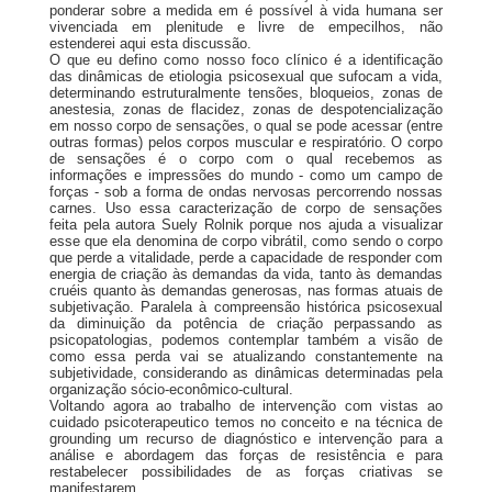
ponderar sobre a medida em é possível à vida humana ser
vivenciada em plenitude e livre de empecilhos, não
estenderei aqui esta discussão.
O que eu defino como nosso foco clínico é a identificação
das dinâmicas de etiologia psicosexual que sufocam a vida,
determinando estruturalmente tensões, bloqueios, zonas de
anestesia, zonas de flacidez, zonas de despotencialização
em nosso corpo de sensações, o qual se pode acessar (entre
outras formas) pelos corpos muscular e respiratório. O corpo
de sensações é o corpo com o qual recebemos as
informações e impressões do mundo - como um campo de
forças - sob a forma de ondas nervosas percorrendo nossas
carnes. Uso essa caracterização de corpo de sensações
feita pela autora Suely Rolnik porque nos ajuda a visualizar
esse que ela denomina de corpo vibrátil, como sendo o corpo
que perde a vitalidade, perde a capacidade de responder com
energia de criação às demandas da vida, tanto às demandas
cruéis quanto às demandas generosas, nas formas atuais de
subjetivação. Paralela à compreensão histórica psicosexual
da diminuição da potência de criação perpassando as
psicopatologias, podemos contemplar também a visão de
como essa perda vai se atualizando constantemente na
subjetividade, considerando as dinâmicas determinadas pela
organização sócio-econômico-cultural.
Voltando agora ao trabalho de intervenção com vistas ao
cuidado psicoterapeutico temos no conceito e na técnica de
grounding um recurso de diagnóstico e intervenção para a
análise e abordagem das forças de resistência e para
restabelecer possibilidades de as forças criativas se
manifestarem.