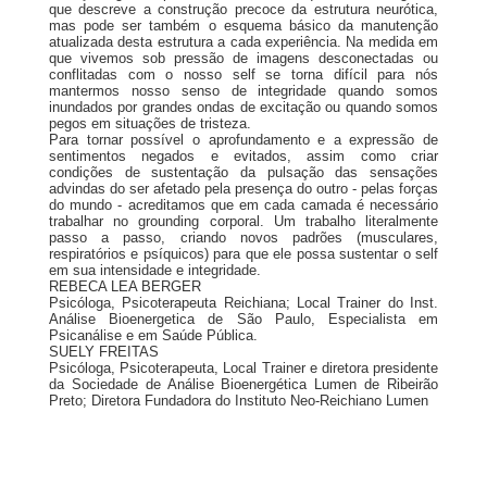
que descreve a construção precoce da estrutura neurótica,
mas pode ser também o esquema básico da manutenção
atualizada desta estrutura a cada experiência. Na medida em
que vivemos sob pressão de imagens desconectadas ou
conflitadas com o nosso self se torna difícil para nós
mantermos nosso senso de integridade quando somos
inundados por grandes ondas de excitação ou quando somos
pegos em situações de tristeza.
Para tornar possível o aprofundamento e a expressão de
sentimentos negados e evitados, assim como criar
condições de sustentação da pulsação das sensações
advindas do ser afetado pela presença do outro - pelas forças
do mundo - acreditamos que em cada camada é necessário
trabalhar no grounding corporal. Um trabalho literalmente
passo a passo, criando novos padrões (musculares,
respiratórios e psíquicos) para que ele possa sustentar o self
em sua intensidade e integridade.
REBECA LEA BERGER
Psicóloga, Psicoterapeuta Reichiana; Local Trainer do Inst.
Análise Bioenergetica de São Paulo, Especialista em
Psicanálise e em Saúde Pública.
SUELY FREITAS
Psicóloga, Psicoterapeuta, Local Trainer e diretora presidente
da Sociedade de Análise Bioenergética Lumen de Ribeirão
Preto; Diretora Fundadora do Instituto Neo-Reichiano Lumen