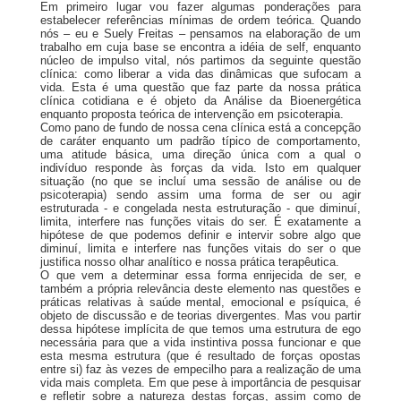
Em primeiro lugar vou fazer algumas ponderações para
estabelecer referências mínimas de ordem teórica. Quando
nós – eu e Suely Freitas – pensamos na elaboração de um
trabalho em cuja base se encontra a idéia de self, enquanto
núcleo de impulso vital, nós partimos da seguinte questão
clínica: como liberar a vida das dinâmicas que sufocam a
vida. Esta é uma questão que faz parte da nossa prática
clínica cotidiana e é objeto da Análise da Bioenergética
enquanto proposta teórica de intervenção em psicoterapia.
Como pano de fundo de nossa cena clínica está a concepção
de caráter enquanto um padrão típico de comportamento,
uma atitude básica, uma direção única com a qual o
indivíduo responde às forças da vida. Isto em qualquer
situação (no que se incluí uma sessão de análise ou de
psicoterapia) sendo assim uma forma de ser ou agir
estruturada - e congelada nesta estruturação - que diminuí,
limita, interfere nas funções vitais do ser. É exatamente a
hipótese de que podemos definir e intervir sobre algo que
diminuí, limita e interfere nas funções vitais do ser o que
justifica nosso olhar analítico e nossa prática terapêutica.
O que vem a determinar essa forma enrijecida de ser, e
também a própria relevância deste elemento nas questões e
práticas relativas à saúde mental, emocional e psíquica, é
objeto de discussão e de teorias divergentes. Mas vou partir
dessa hipótese implícita de que temos uma estrutura de ego
necessária para que a vida instintiva possa funcionar e que
esta mesma estrutura (que é resultado de forças opostas
entre si) faz às vezes de empecilho para a realização de uma
vida mais completa. Em que pese à importância de pesquisar
e refletir sobre a natureza destas forças, assim como de