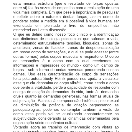
esta mesma estrutura (que é resultado de forças opostas
entre si) faz às vezes de empecilho para a realização de uma
vida mais completa. Em que pese à importância de pesquisar
e refletir sobre a natureza destas forças, assim como de
ponderar sobre a medida em é possível à vida humana ser
vivenciada em plenitude e livre de empecilhos, não
estenderei aqui esta discussão.
O que eu defino como nosso foco clínico é a identificação
das dinâmicas de etiologia psicosexual que sufocam a vida,
determinando estruturalmente tensões, bloqueios, zonas de
anestesia, zonas de flacidez, zonas de despotencialização
em nosso corpo de sensações, o qual se pode acessar (entre
outras formas) pelos corpos muscular e respiratório. O corpo
de sensações é o corpo com o qual recebemos as
informações e impressões do mundo - como um campo de
forças - sob a forma de ondas nervosas percorrendo nossas
carnes. Uso essa caracterização de corpo de sensações
feita pela autora Suely Rolnik porque nos ajuda a visualizar
esse que ela denomina de corpo vibrátil, como sendo o corpo
que perde a vitalidade, perde a capacidade de responder com
energia de criação às demandas da vida, tanto às demandas
cruéis quanto às demandas generosas, nas formas atuais de
subjetivação. Paralela à compreensão histórica psicosexual
da diminuição da potência de criação perpassando as
psicopatologias, podemos contemplar também a visão de
como essa perda vai se atualizando constantemente na
subjetividade, considerando as dinâmicas determinadas pela
organização sócio-econômico-cultural.
Voltando agora ao trabalho de intervenção com vistas ao
cuidado psicoterapeutico temos no conceito e na técnica de