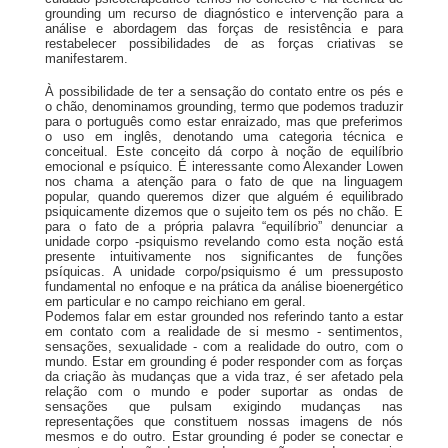
grounding um recurso de diagnóstico e intervenção para a
análise e abordagem das forças de resistência e para
restabelecer possibilidades de as forças criativas se
manifestarem.
À possibilidade de ter a sensação do contato entre os pés e
o chão, denominamos grounding, termo que podemos traduzir
para o português como estar enraizado, mas que preferimos
o uso em inglês, denotando uma categoria técnica e
conceitual. Este conceito dá corpo à noção de equilíbrio
emocional e psíquico. É interessante como Alexander Lowen
nos chama a atenção para o fato de que na linguagem
popular, quando queremos dizer que alguém é equilibrado
psiquicamente dizemos que o sujeito tem os pés no chão. E
para o fato de a própria palavra “equilíbrio” denunciar a
unidade corpo -psiquismo revelando como esta noção está
presente intuitivamente nos significantes de funções
psíquicas. A unidade corpo/psiquismo é um pressuposto
fundamental no enfoque e na prática da análise bioenergético
em particular e no campo reichiano em geral.
Podemos falar em estar grounded nos referindo tanto a estar
em contato com a realidade de si mesmo - sentimentos,
sensações, sexualidade - com a realidade do outro, com o
mundo. Estar em grounding é poder responder com as forças
da criação às mudanças que a vida traz, é ser afetado pela
relação com o mundo e poder suportar as ondas de
sensações que pulsam exigindo mudanças nas
representações que constituem nossas imagens de nós
mesmos e do outro. Estar grounding é poder se conectar e