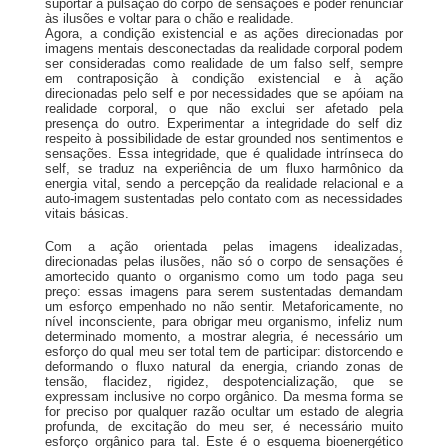
suportar a pulsação do corpo de sensações e poder renunciar
às ilusões e voltar para o chão e realidade.
Agora, a condição existencial e as ações direcionadas por
imagens mentais desconectadas da realidade corporal podem
ser consideradas como realidade de um falso self, sempre
em contraposição à condição existencial e à ação
direcionadas pelo self e por necessidades que se apóiam na
realidade corporal, o que não exclui ser afetado pela
presença do outro. Experimentar a integridade do self diz
respeito à possibilidade de estar grounded nos sentimentos e
sensações. Essa integridade, que é qualidade intrínseca do
self, se traduz na experiência de um fluxo harmônico da
energia vital, sendo a percepção da realidade relacional e a
auto-imagem sustentadas pelo contato com as necessidades
vitais básicas.
Com a ação orientada pelas imagens idealizadas,
direcionadas pelas ilusões, não só o corpo de sensações é
amortecido quanto o organismo como um todo paga seu
preço: essas imagens para serem sustentadas demandam
um esforço empenhado no não sentir. Metaforicamente, no
nível inconsciente, para obrigar meu organismo, infeliz num
determinado momento, a mostrar alegria, é necessário um
esforço do qual meu ser total tem de participar: distorcendo e
deformando o fluxo natural da energia, criando zonas de
tensão, flacidez, rigidez, despotencialização, que se
expressam inclusive no corpo orgânico. Da mesma forma se
for preciso por qualquer razão ocultar um estado de alegria
profunda, de excitação do meu ser, é necessário muito
esforço orgânico para tal. Este é o esquema bioenergético