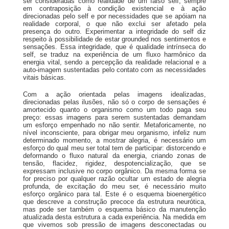
ser consideradas como realidade de um falso self, sempre
em contraposição à condição existencial e à ação
direcionadas pelo self e por necessidades que se apóiam na
realidade corporal, o que não exclui ser afetado pela
presença do outro. Experimentar a integridade do self diz
respeito à possibilidade de estar grounded nos sentimentos e
sensações. Essa integridade, que é qualidade intrínseca do
self, se traduz na experiência de um fluxo harmônico da
energia vital, sendo a percepção da realidade relacional e a
auto-imagem sustentadas pelo contato com as necessidades
vitais básicas.
Com a ação orientada pelas imagens idealizadas,
direcionadas pelas ilusões, não só o corpo de sensações é
amortecido quanto o organismo como um todo paga seu
preço: essas imagens para serem sustentadas demandam
um esforço empenhado no não sentir. Metaforicamente, no
nível inconsciente, para obrigar meu organismo, infeliz num
determinado momento, a mostrar alegria, é necessário um
esforço do qual meu ser total tem de participar: distorcendo e
deformando o fluxo natural da energia, criando zonas de
tensão, flacidez, rigidez, despotencialização, que se
expressam inclusive no corpo orgânico. Da mesma forma se
for preciso por qualquer razão ocultar um estado de alegria
profunda, de excitação do meu ser, é necessário muito
esforço orgânico para tal. Este é o esquema bioenergético
que descreve a construção precoce da estrutura neurótica,
mas pode ser também o esquema básico da manutenção
atualizada desta estrutura a cada experiência. Na medida em
que vivemos sob pressão de imagens desconectadas ou