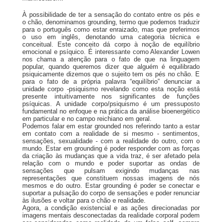
À possibilidade de ter a sensação do contato entre os pés e
o chão, denominamos grounding, termo que podemos traduzir
para o português como estar enraizado, mas que preferimos
o uso em inglês, denotando uma categoria técnica e
conceitual. Este conceito dá corpo à noção de equilíbrio
emocional e psíquico. É interessante como Alexander Lowen
nos chama a atenção para o fato de que na linguagem
popular, quando queremos dizer que alguém é equilibrado
psiquicamente dizemos que o sujeito tem os pés no chão. E
para o fato de a própria palavra “equilíbrio” denunciar a
unidade corpo -psiquismo revelando como esta noção está
presente intuitivamente nos significantes de funções
psíquicas. A unidade corpo/psiquismo é um pressuposto
fundamental no enfoque e na prática da análise bioenergético
em particular e no campo reichiano em geral.
Podemos falar em estar grounded nos referindo tanto a estar
em contato com a realidade de si mesmo - sentimentos,
sensações, sexualidade - com a realidade do outro, com o
mundo. Estar em grounding é poder responder com as forças
da criação às mudanças que a vida traz, é ser afetado pela
relação com o mundo e poder suportar as ondas de
sensações que pulsam exigindo mudanças nas
representações que constituem nossas imagens de nós
mesmos e do outro. Estar grounding é poder se conectar e
suportar a pulsação do corpo de sensações e poder renunciar
às ilusões e voltar para o chão e realidade.
Agora, a condição existencial e as ações direcionadas por
imagens mentais desconectadas da realidade corporal podem