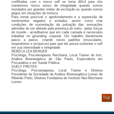
conflitadas com o nosso self se torna difícil para nós
mantermos nosso senso de integridade quando somos
inundados por grandes ondas de excitação ou quando somos
pegos em situações de tristeza.
Para tornar possível o aprofundamento e a expressão de
sentimentos negados e evitados, assim como criar
condições de sustentação da pulsação das sensações
advindas do ser afetado pela presença do outro - pelas forças
do mundo - acreditamos que em cada camada é necessário
trabalhar no grounding corporal. Um trabalho literalmente
passo a passo, criando novos padrões (musculares,
respiratórios e psíquicos) para que ele possa sustentar o self
em sua intensidade e integridade.
REBECA LEA BERGER
Psicóloga, Psicoterapeuta Reichiana; Local Trainer do Inst.
Análise Bioenergetica de São Paulo, Especialista em
Psicanálise e em Saúde Pública.
SUELY FREITAS
Psicóloga, Psicoterapeuta, Local Trainer e Diretora
Presidente da Sociedade de Análise Bioenergética Lumen de
Ribeirão Preto; Diretora Fundadora do Instituto Neo-Reichiano
Lumen
Top
24-mostra-noticia/Not