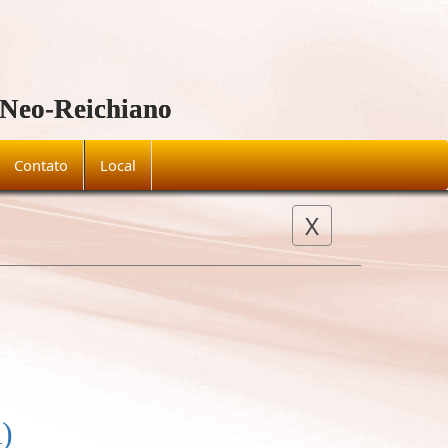
 Neo-Reichiano
Contato
Local
X
08-menu-mostra-equipe/Eq
)