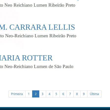
tuto Neo Reichiano Lumen Ribeirão Preto
M. CARRARA LELLIS
tuto Neo-Reichiano Lumen Ribeirão Preto
ARIA ROTTER
tuto Neo-Reichiano Lumen de São Paulo
Primeira
1
2
3
4
5
6
7
8
9
Última